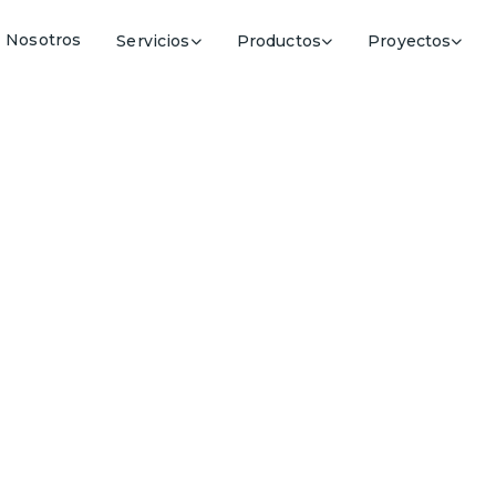
Nosotros
Servicios
Productos
Proyectos
ía inteligente par
subterránea