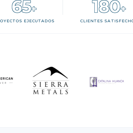
65
180
+
+
OYECTOS EJECUTADOS
CLIENTES SATISFECH