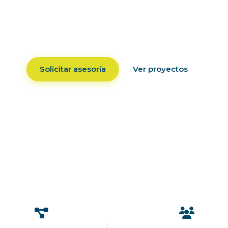
mos consultoría especializada en ventilación, bo
ibuidores autorizados de equipos TESTO y fabrican
NOOVADUCT de ductos de ventilación.
Solicitar asesoría
Ver proyectos