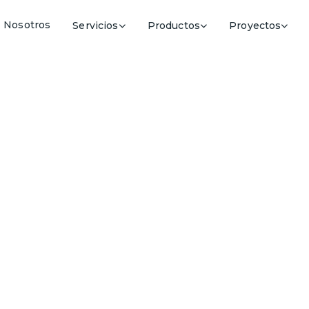
Nosotros
Servicios
Productos
Proyectos
ía inteligente par
subterránea