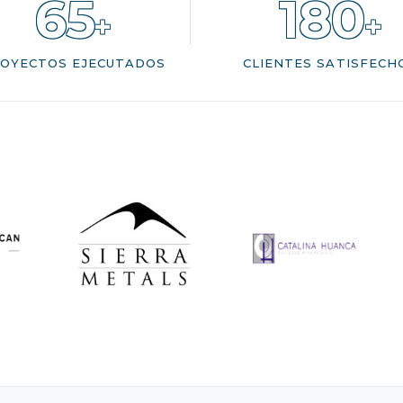
65
180
+
+
OYECTOS EJECUTADOS
CLIENTES SATISFECH