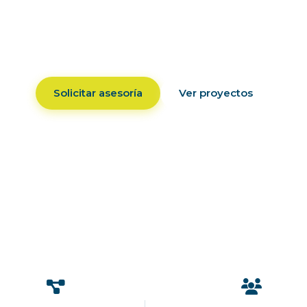
mos consultoría especializada en ventilación, bo
ibuidores autorizados de equipos TESTO y fabrican
NOOVADUCT de ductos de ventilación.
Solicitar asesoría
Ver proyectos